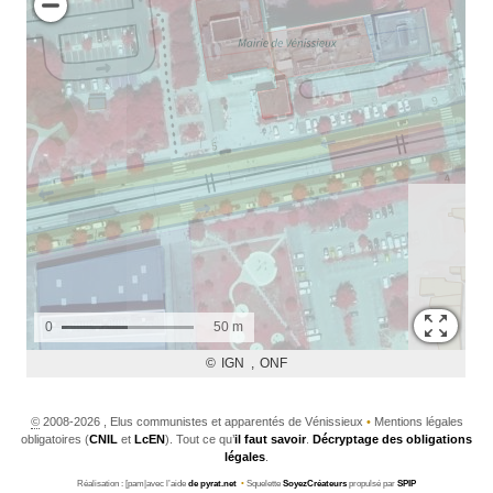
©
2008-2026 , Elus communistes et apparentés de Vénissieux
•
Mentions légales
obligatoires (
CNIL
et
LcEN
). Tout ce qu’
il faut savoir
.
Décryptage des obligations
légales
.
Réalisation : [pam|avec l’aide
de pyrat.net
•
Squelette
SoyezCréateurs
propulsé par
SPIP