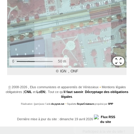
©
2008-2026 , Elus communistes et apparentés de Vénissieux
•
Mentions légales
obligatoires (
CNIL
et
LcEN
). Tout ce qu’
il faut savoir
.
Décryptage des obligations
légales
.
Réalisation : [pam|avec l’aide
de pyrat.net
•
Squelette
SoyezCréateurs
propulsé par
SPIP
Dernière mise à jour du site : dimanche 19 avril 2026
Participez à la vie du site !