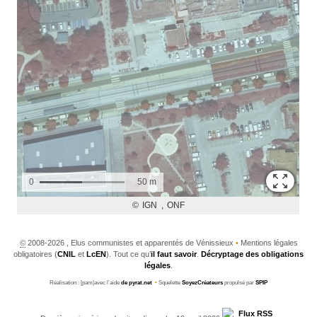
©
2008-2026 , Elus communistes et apparentés de Vénissieux
•
Mentions légales
obligatoires (
CNIL
et
LcEN
). Tout ce qu’
il faut savoir
.
Décryptage des obligations
légales
.
Réalisation : [pam|avec l’aide
de pyrat.net
•
Squelette
SoyezCréateurs
propulsé par
SPIP