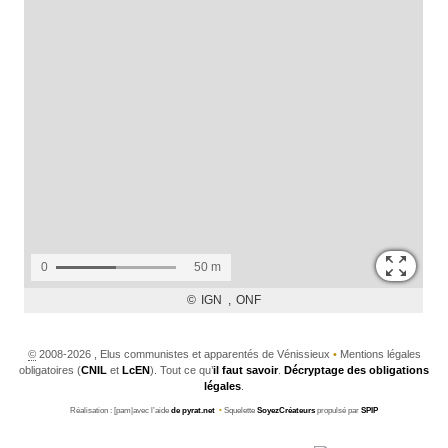
©
2008-2026 , Elus communistes et apparentés de Vénissieux
•
Mentions légales
obligatoires (
CNIL
et
LcEN
). Tout ce qu’
il faut savoir
.
Décryptage des obligations
légales
.
Réalisation : [pam|avec l’aide
de pyrat.net
•
Squelette
SoyezCréateurs
propulsé par
SPIP