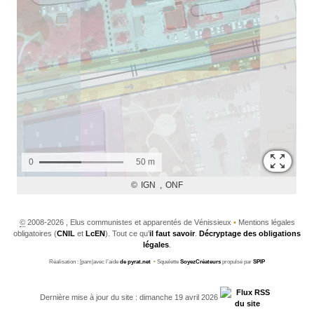
©
2008-2026 , Elus communistes et apparentés de Vénissieux
•
Mentions légales
obligatoires (
CNIL
et
LcEN
). Tout ce qu’
il faut savoir
.
Décryptage des obligations
légales
.
Réalisation : [pam|avec l’aide
de pyrat.net
•
Squelette
SoyezCréateurs
propulsé par
SPIP
Dernière mise à jour du site : dimanche 19 avril 2026