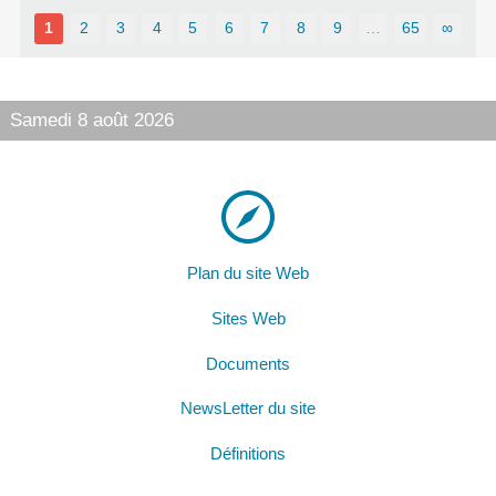
1
2
3
4
5
6
7
8
9
…
65
∞
Samedi 8 août 2026
Plan du site Web
Sites Web
Documents
NewsLetter du site
Définitions