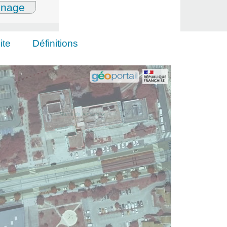
gnage
ite
Définitions