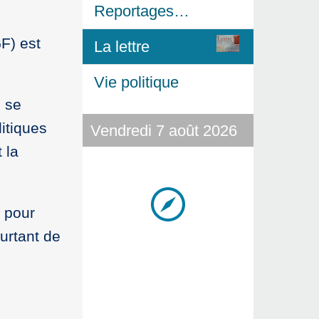
Reportages…
F) est
La lettre
Vie politique
e se
itiques
Vendredi 7 août 2026
 la
t pour
urtant de