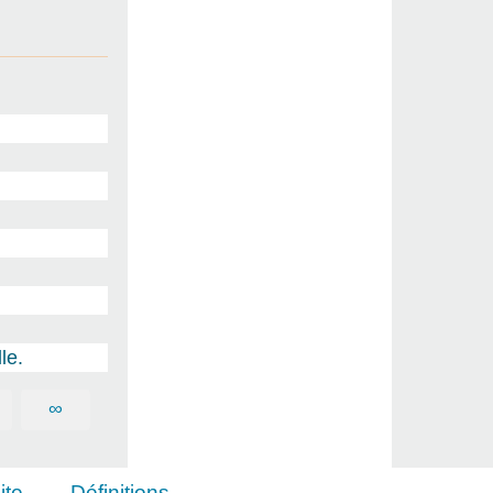
le.
∞
ite
Définitions