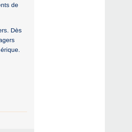
ents de
ers. Dès
sagers
érique.