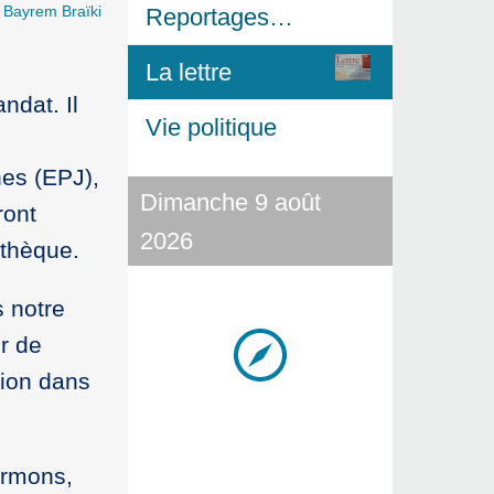
r
Bayrem Braïki
Reportages…
La lettre
ndat. Il
Vie politique
nes (EPJ),
Dimanche 9 août
ront
2026
othèque.
s notre
r de
tion dans
ormons,