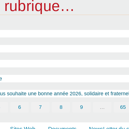
 rubrique…
e
s souhaite une bonne année 2026, solidaire et fraternel
5
6
7
8
9
…
65
Sites Web
Documents
NewsLetter du s