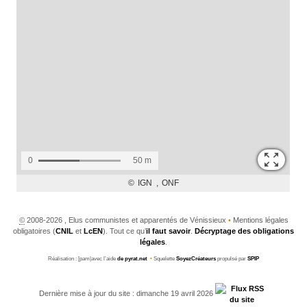
©
2008-2026 , Elus communistes et apparentés de Vénissieux
•
Mentions légales
obligatoires (
CNIL
et
LcEN
). Tout ce qu’
il faut savoir
.
Décryptage des obligations
légales
.
Réalisation : [pam|avec l’aide
de pyrat.net
•
Squelette
SoyezCréateurs
propulsé par
SPIP
Dernière mise à jour du site : dimanche 19 avril 2026