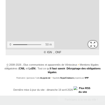
©
2008-2026 , Elus communistes et apparentés de Vénissieux
•
Mentions légales
obligatoires (
CNIL
et
LcEN
). Tout ce qu’
il faut savoir
.
Décryptage des obligations
légales
.
Réalisation : [pam|avec l’aide
de pyrat.net
•
Squelette
SoyezCréateurs
propulsé par
SPIP
Dernière mise à jour du site : dimanche 19 avril 2026
Participez à la vie du site !