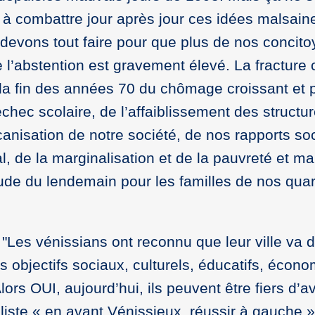
er à combattre jour après jour ces idées malsain
devons tout faire pour que plus de nos concit
e l’abstention est gravement élevé. La fracture 
s la fin des années 70 du chômage croissant et p
’échec scolaire, de l’affaiblissement des structu
canisation de notre société, de nos rapports so
éral, de la marginalisation et de la pauvreté et m
tude du lendemain pour les familles de nos quar
"Les vénissians ont reconnu que leur ville va d
s objectifs sociaux, culturels, éducatifs, écon
s OUI, aujourd’hui, ils peuvent être fiers d’av
a liste « en avant Vénissieux, réussir à gauche »