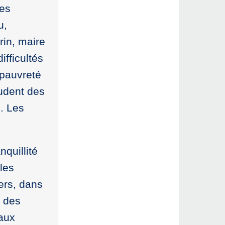
les
u,
in, maire
fficultés
 pauvreté
pudent des
s. Les
nquillité
les
ers, dans
s des
 aux