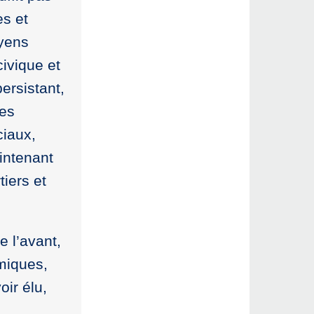
es et
oyens
civique et
ersistant,
res
ciaux,
aintenant
tiers et
e l’avant,
omiques,
oir élu,