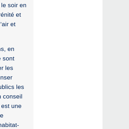
le soir en
énité et
air et
ns, en
e sont
er les
enser
blics les
n conseil
 est une
me
abitat-