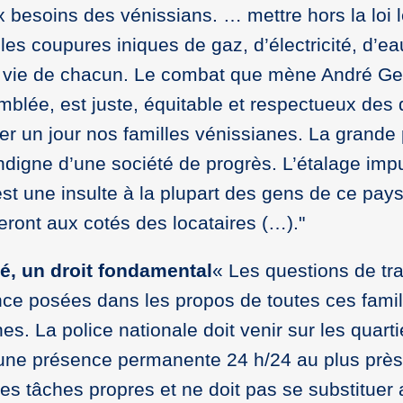
 besoins des vénissians. … mettre hors la loi 
 les coupures iniques de gaz, d’électricité, d’ea
a vie de chacun. Le combat que mène André Ger
ée, est juste, équitable et respectueux des di
er un jour nos familles vénissianes. La grande
ndigne d’une société de progrès. L’étalage im
est une insulte à la plupart des gens de ce pay
ront aux cotés des locataires (…)."
ité, un droit fondamental
« Les questions de tra
nce posées dans les propos de toutes ces famil
s. La police nationale doit venir sur les quarti
c une présence permanente 24 h/24 au plus prè
ses tâches propres et ne doit pas se substituer