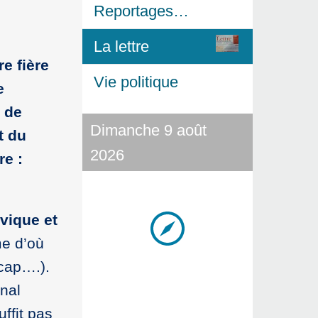
Reportages…
La lettre
e fière
Vie politique
e
e de
Dimanche 9 août
t du
2026
re :
ivique et
me d’où
icap….).
nal
ffit pas