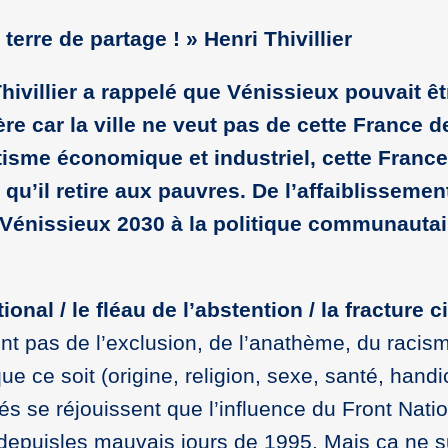
terre de partage ! » Henri Thivillier
hivillier a rappelé que Vénissieux pouvait êtr
ère car la ville ne veut pas de cette France d
tisme économique et industriel, cette Franc
qu’il retire aux pauvres. De l’affaiblissemen
e Vénissieux 2030 à la politique communautai
onal / le fléau de l’abstention / la fracture c
nt pas de l’exclusion, de l’anathème, du racis
que ce soit (origine, religion, sexe, santé, hand
 se réjouissent que l’influence du Front Natio
n depuisles mauvais jours de 1995. Mais ça ne su