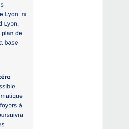
es
 Lyon, ni
d Lyon,
 plan de
la base
zéro
ssible
ématique
 foyers à
oursuivra
es