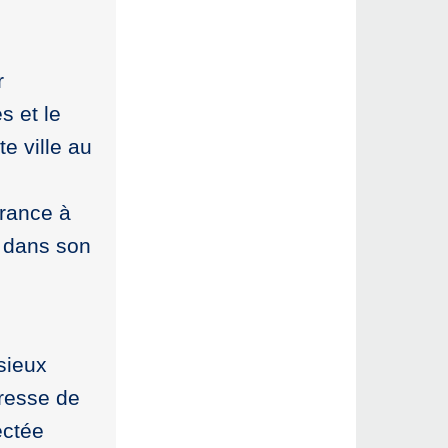
r
s et le
e ville au
France à
e dans son
sieux
tresse de
ectée