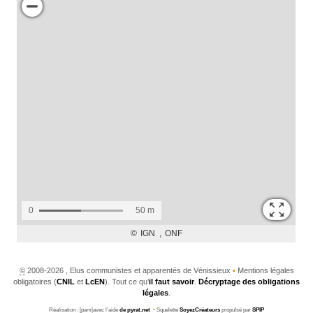
©
2008-2026 , Elus communistes et apparentés de Vénissieux
•
Mentions légales
obligatoires (
CNIL
et
LcEN
). Tout ce qu’
il faut savoir
.
Décryptage des obligations
légales
.
Réalisation : [pam|avec l’aide
de pyrat.net
•
Squelette
SoyezCréateurs
propulsé par
SPIP