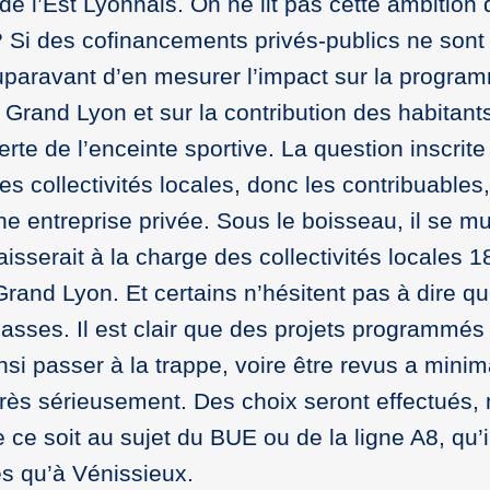
 de l’Est Lyonnais. On ne lit pas cette ambition 
?
Si des cofinancements privés-publics ne sont
auparavant d’en mesurer l’impact sur la progra
 Grand Lyon et sur la contribution des habitant
te de l’enceinte sportive. La question inscrite
 les collectivités locales, donc les contribuables
une entreprise privée. Sous le boisseau, il se 
isserait à la charge des collectivités locales 1
Grand Lyon. Et certains n’hésitent pas à dire q
asses. Il est clair que des projets programmés
i passer à la trappe, voire être revus a minim
ès sérieusement. Des choix seront effectués,
ce soit au sujet du BUE ou de la ligne A8, qu’i
es qu’à Vénissieux.