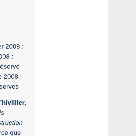
er 2008 :
008 :
réservé
e 2008 :
éserves
hivillier,
is
truction
rce que