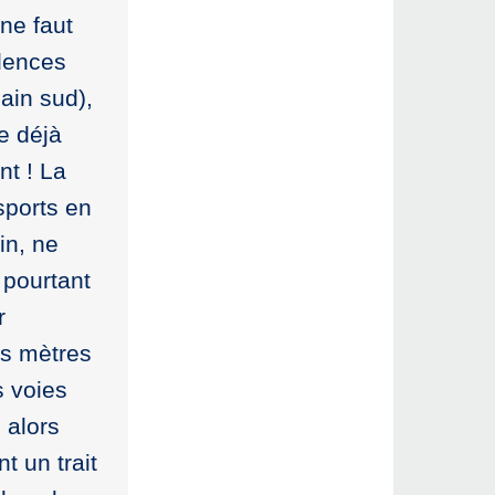
ne faut
idences
ain sud),
e déjà
nt ! La
nsports en
in, ne
 pourtant
r
es mètres
s voies
 alors
t un trait