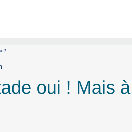
ix ?
n
ade oui ! Mais à