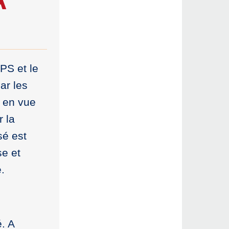
 PS et le
ar les
, en vue
r la
sé est
se et
.
é. A