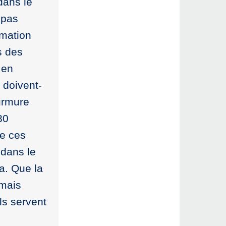
dans le
 pas
mmation
s des
 en
, doivent-
murmure
80
ue ces
 dans le
a. Que la
 mais
ls servent