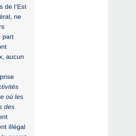
s de l’Est
ral, ne
rs
 part
ont
ux, aucun
prise
tivités
re où les
rs des
ent
nt illégal