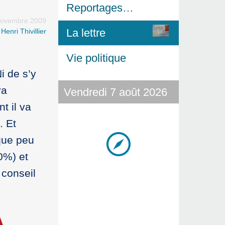
Reportages…
novembre 2009
La lettre
r
Henri Thivillier
Vie politique
i de s’y
va
Vendredi 7 août 2026
t il va
. Et
lque peu
20%) et
 conseil
À