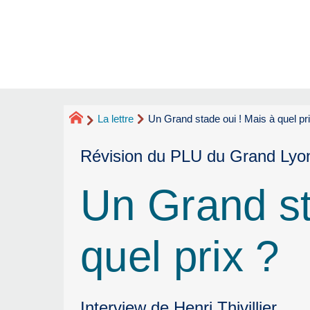
La lettre
Un Grand stade oui ! Mais à quel pr
Révision du PLU du Grand Lyo
Un Grand st
quel prix ?
Interview de Henri Thivillier