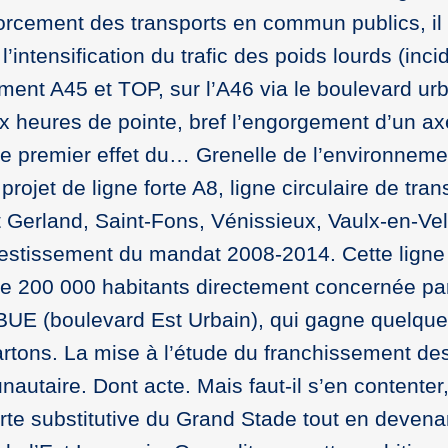
orcement des transports en commun publics, il 
l’intensification du trafic des poids lourds (inc
ement A45 et TOP, sur l’A46 via le boulevard urb
aux heures de pointe, bref l’engorgement d’un ax
le premier effet du… Grenelle de l’environneme
 projet de ligne forte A8, ligne circulaire de tra
t Gerland, Saint-Fons, Vénissieux, Vaulx-en-Vel
nvestissement du mandat 2008-2014. Cette ligne
 de 200 000 habitants directement concernée pa
 BUE (boulevard Est Urbain), qui gagne quelqu
cartons. La mise à l’étude du franchissement de
nautaire. Dont acte. Mais faut-il s’en contenter,
te substitutive du Grand Stade tout en devenan