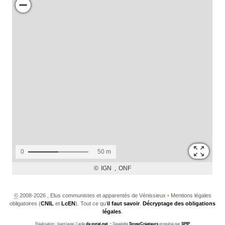
©
2008-2026 , Elus communistes et apparentés de Vénissieux
•
Mentions légales
obligatoires (
CNIL
et
LcEN
). Tout ce qu’
il faut savoir
.
Décryptage des obligations
légales
.
Réalisation : [pam|avec l’aide
de pyrat.net
•
Squelette
SoyezCréateurs
propulsé par
SPIP