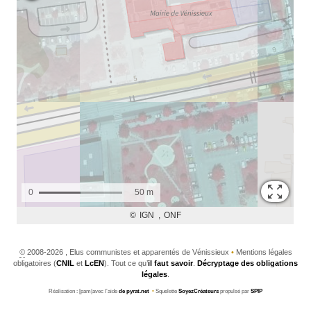
©
2008-2026 , Elus communistes et apparentés de Vénissieux
•
Mentions légales
obligatoires (
CNIL
et
LcEN
). Tout ce qu’
il faut savoir
.
Décryptage des obligations
légales
.
Réalisation : [pam|avec l’aide
de pyrat.net
•
Squelette
SoyezCréateurs
propulsé par
SPIP