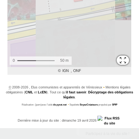
©
2008-2026 , Elus communistes et apparentés de Vénissieux
•
Mentions légales
obligatoires (
CNIL
et
LcEN
). Tout ce qu’
il faut savoir
.
Décryptage des obligations
légales
.
Réalisation : [pam|avec l’aide
de pyrat.net
•
Squelette
SoyezCréateurs
propulsé par
SPIP
Dernière mise à jour du site : dimanche 19 avril 2026
Participez à la vie du site !