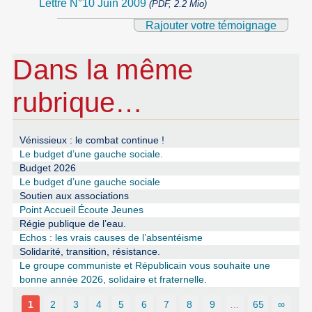
Lettre N°10 Juin 2009
(PDF, 2.2 Mio)
Rajouter votre témoignage
Dans la même
rubrique…
Vénissieux : le combat continue !
Le budget d’une gauche sociale.
Budget 2026
Le budget d’une gauche sociale
Soutien aux associations
Point Accueil Écoute Jeunes
Régie publique de l’eau.
Echos : les vrais causes de l’absentéisme
Solidarité, transition, résistance.
Le groupe communiste et Républicain vous souhaite une
bonne année 2026, solidaire et fraternelle.
1
2
3
4
5
6
7
8
9
…
65
∞