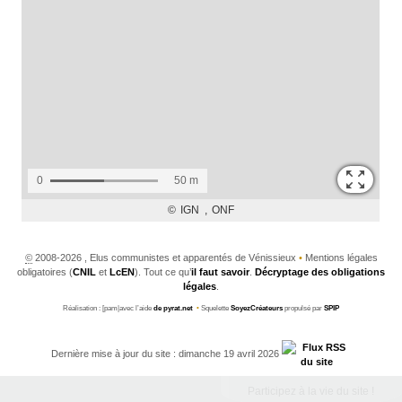
©
2008-2026 , Elus communistes et apparentés de Vénissieux
•
Mentions légales
obligatoires (
CNIL
et
LcEN
). Tout ce qu’
il faut savoir
.
Décryptage des obligations
légales
.
Réalisation : [pam|avec l’aide
de pyrat.net
•
Squelette
SoyezCréateurs
propulsé par
SPIP
Dernière mise à jour du site : dimanche 19 avril 2026
Participez à la vie du site !