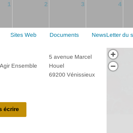
1
2
3
4
Sites Web
Documents
NewsLetter du s
5 avenue Marcel
, Agir Ensemble
Houel
69200 Vénissieux
 écrire